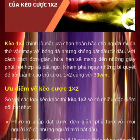
Kèo 1×2
chính là một lựa chọn hoàn hảo cho người muốn
thử vận may với bóng đá nhưng không bắt đầu từ đầu. Với
cách chơi đơn giản, hứa hẹn sẽ mang đến những giây
phút hồi hợp và bất ngờ. Khám phá ngay những bí quyết
để trở thành cao thủ cược 1×2 cùng với
33win
.
Ưu điểm về kèo cược 1×2
So với các loại kèo khác thì
kèo 1×2
sẽ có nhiều đặc điểm
nổi bật như:
Phương pháp đặt cược đơn giản, phù hợp với mọi
người kể cả những người mới bắt đầu.