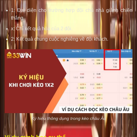
1: Đại diện cho trường hợp đội chủ nhà giành chiến
thắng.
x: Chỉ kết quả hòa của 2 đội.
2: Kết quả chung cuộc nghiêng về đội khách.
Ký hiệu thông dụng trong kèo châu Âu