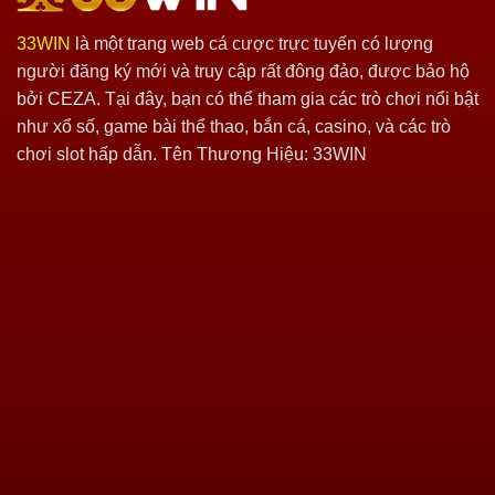
33WIN
là một trang web cá cược trực tuyến có lượng
người đăng ký mới và truy cập rất đông đảo, được bảo hộ
bởi CEZA. Tại đây, bạn có thể tham gia các trò chơi nổi bật
như xổ số, game bài thể thao, bắn cá, casino, và các trò
chơi slot hấp dẫn. Tên Thương Hiệu: 33WIN