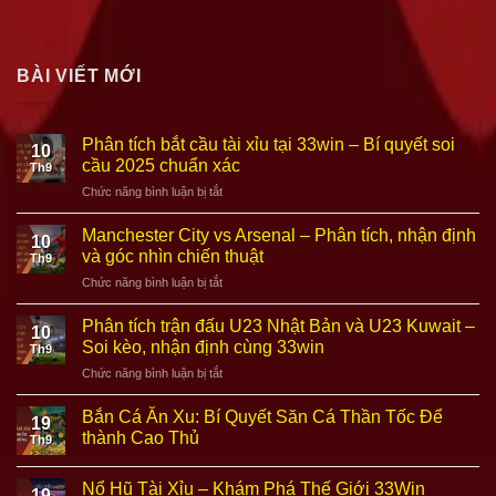
BÀI VIẾT MỚI
Phân tích bắt cầu tài xỉu tại 33win – Bí quyết soi
10
cầu 2025 chuẩn xác
Th9
ở
Chức năng bình luận bị tắt
Phân
tích
Manchester City vs Arsenal – Phân tích, nhận định
10
bắt
và góc nhìn chiến thuật
Th9
cầu
ở
Chức năng bình luận bị tắt
tài
Manchester
xỉu
City
tại
Phân tích trận đấu U23 Nhật Bản và U23 Kuwait –
10
vs
33win
Soi kèo, nhận định cùng 33win
Th9
Arsenal
–
ở
Chức năng bình luận bị tắt
–
Bí
Phân
Phân
quyết
tích
tích,
Bắn Cá Ăn Xu: Bí Quyết Săn Cá Thần Tốc Để
soi
19
trận
nhận
thành Cao Thủ
cầu
Th9
đấu
định
2025
U23
và
chuẩn
Nhật
Nổ Hũ Tài Xỉu – Khám Phá Thế Giới 33Win
góc
xác
19