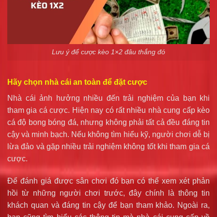
Lưu ý để cược kèo 1×2 đâu thắng đó
Hãy chọn nhà cái an toàn để đặt cược
Nhà cái ảnh hưởng nhiều đến trải nghiệm của bạn khi
tham gia cá cược. Hiện nay có rất nhiều nhà cung cấp kèo
cá độ bong bóng đá, nhưng không phải tất cả đều đáng tin
cậy và minh bạch. Nếu không tìm hiểu kỹ, người chơi dễ bị
lừa đảo và gặp nhiều trải nghiệm không tốt khi tham gia cá
cược.
Để đánh giá được sân chơi đó bạn có thể xem xét phản
hồi từ những người chơi trước, đây chính là thông tin
khách quan và đáng tin cậy để bạn tham khảo. Ngoài ra,