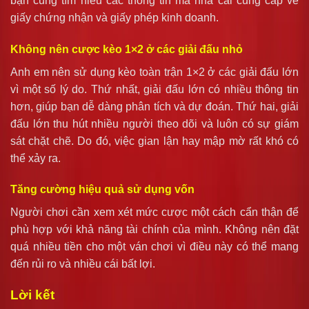
bạn cũng tìm hiểu các thông tin mà nhà cái cung cấp về
giấy chứng nhận và giấy phép kinh doanh.
Không nên cược kèo 1×2 ở các giải đấu nhỏ
Anh em nên sử dụng kèo toàn trận 1×2 ở các giải đấu lớn
vì một số lý do. Thứ nhất, giải đấu lớn có nhiều thông tin
hơn, giúp bạn dễ dàng phân tích và dự đoán. Thứ hai, giải
đấu lớn thu hút nhiều người theo dõi và luôn có sự giám
sát chặt chẽ. Do đó, việc gian lận hay mập mờ rất khó có
thể xảy ra.
Tăng cường hiệu quả sử dụng vốn
Người chơi cần xem xét mức cược một cách cẩn thận để
phù hợp với khả năng tài chính của mình. Không nên đặt
quá nhiều tiền cho một ván chơi vì điều này có thể mang
đến rủi ro và nhiều cái bất lợi.
Lời kết