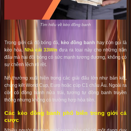
Tìm hiểu về kèo đồng banh
Trong giới cá độ bóng đá,
kèo đồng banh
hay còn gọi là
kèo hòa.
Nhà cái 33Win
đưa ra loại này cho những trận
đấu mà hai đội bóng có sức mạnh tương đương, không có
sự chênh lệch rõ rệt.
Nó thường xuất hiện trong các giải đấu lớn như bán kết,
chung kết World Cup, Euro hoặc cúp C1 châu Âu. Ngoài ra
còn có đồng banh nửa trái, tương tự đồng banh truyền
thống nhưng không có trường hợp hòa tiền.
Các kèo đồng banh phổ biến trong giới cá
cược
Nhiều người thường nghĩ cược hòa chỉ có một dạng duy