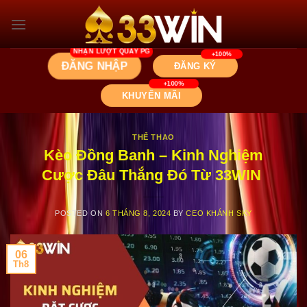
Skip
to
content
ĐĂNG NHẬP
ĐĂNG KÝ
KHUYẾN MÃI
THỂ THAO
Kèo Đồng Banh – Kinh Nghiệm
Cược Đâu Thắng Đó Từ 33WIN
POSTED ON
6 THÁNG 8, 2024
BY
CEO KHÁNH SKY
06
Th8