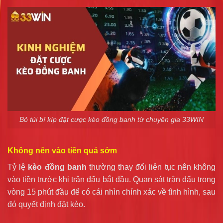
Bỏ túi bí kíp đặt cược kèo đồng banh từ chuyên gia 33WIN
Không nên vào tiền quá sớm
Tỷ lệ
kèo đồng banh
thường thay đổi liên tục nên không
vào tiền trước khi trận đấu bắt đầu. Quan sát trận đấu trong
vòng 15 phút đầu để có cái nhìn chính xác về tình hình, sau
đó quyết định đặt kèo.