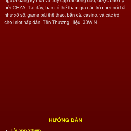
người đăng ký mới và truy cập rất đông đảo, được bảo hộ
bởi CEZA. Tại đây, bạn có thể tham gia các trò chơi nổi bật
như xổ số, game bài thể thao, bắn cá, casino, và các trò
chơi slot hấp dẫn. Tên Thương Hiệu: 33WIN
HƯỚNG DẪN
Tải app 33win