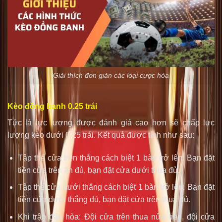
Giải thích đơn giản các loại cược hòa
Kèo đồng banh 0.25 trái
Tức là lực lượng được đánh giá cao hơn sẽ chấp lực
lượng kèo dưới 0.25 trái. Kết quả được tính như sau:
Tập thể cửa trên thắng cách biệt 1 bàn trở lên: Bạn đặt
tiền cửa trên ăn đủ, bạn đặt cửa dưới thua đủ.
Tập thể cửa dưới thắng cách biệt 1 bàn trở lên: Bạn đặt
tiền cửa dưới thắng đủ, bạn đặt cửa trên thua đủ.
Khi trận đấu hòa: Đội cửa trên thua nửa tiền, đội cửa