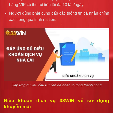
hàng VIP có thể rút tiền tối đa 10 lần/ngày.
Người dùng phải cung cấp các thông tin cá nhân chính
xác trong quá trình rút tiền.
Đáp ứng đủ yêu cầu rút tiền để nhận thưởng thành công
Điều khoản dịch vụ 33WIN về sử dụng
khuyến mãi