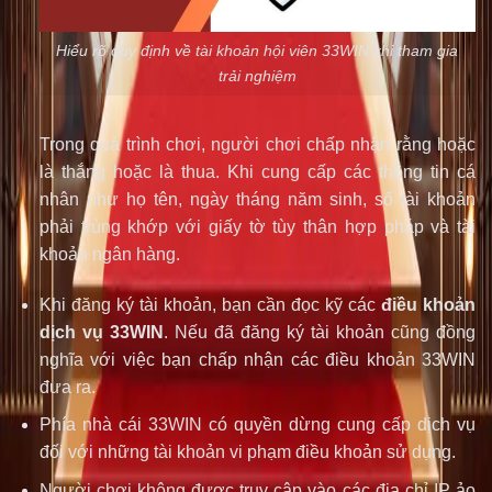
Hiểu rõ quy định về tài khoản hội viên 33WIN khi tham gia
trải nghiệm
Trong quá trình chơi, người chơi chấp nhận rằng hoặc
là thắng hoặc là thua. Khi cung cấp các thông tin cá
nhân như họ tên, ngày tháng năm sinh, số tài khoản
phải trùng khớp với giấy tờ tùy thân hợp pháp và tài
khoản ngân hàng.
Khi đăng ký tài khoản, bạn cần đọc kỹ các
điều khoản
dịch vụ 33WIN
. Nếu đã đăng ký tài khoản cũng đồng
nghĩa với việc bạn chấp nhận các điều khoản 33WIN
đưa ra.
Phía nhà cái 33WIN có quyền dừng cung cấp dịch vụ
đối với những tài khoản vi phạm điều khoản sử dụng.
Người chơi không được truy cập vào các địa chỉ IP ảo