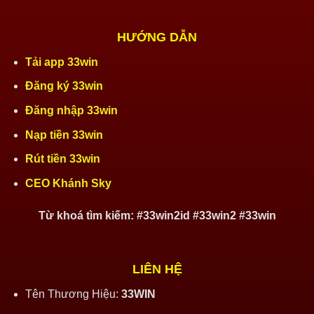
HƯỚNG DẪN
Tải app 33win
Đăng ký 33win
Đăng nhập 33win
Nạp tiền 33win
Rút tiền 33win
CEO Khánh Sky
Từ khoá tìm kiếm: #33win2id #33win2 #33win
LIÊN HỆ
Tên Thương Hiệu:
33WIN