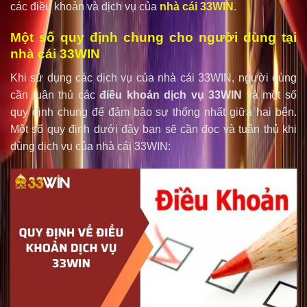
các điều khoản và dịch vụ của
nhà cái 33WIN
.
Một số quy định chung cho người dùng tại
nhà cái 33WIN
Khi sử dụng các dịch vụ của nhà cái 33WIN, người dùng
cần tuân thủ các
điều khoản dịch vụ 33WIN
và một số
quy định chung để đảm bảo sự thống nhất giữa hai bên.
Một số quy định dưới đây bạn sẽ cần đọc và tuân thủ khi
dùng dịch vụ của nhà cái 33WIN: