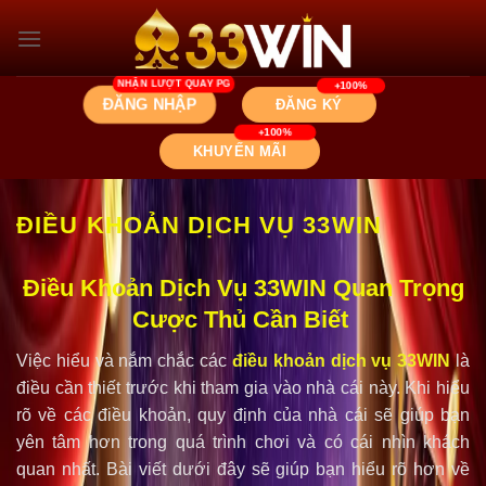
Skip
to
content
ĐĂNG NHẬP
ĐĂNG KÝ
KHUYẾN MÃI
ĐIỀU KHOẢN DỊCH VỤ 33WIN
Điều Khoản Dịch Vụ 33WIN Quan Trọng
Cược Thủ Cần Biết
Việc hiểu và nắm chắc các
điều khoản dịch vụ 33WIN
là
điều cần thiết trước khi tham gia vào nhà cái này. Khi hiểu
rõ về các điều khoản, quy định của nhà cái sẽ giúp bạn
yên tâm hơn trong quá trình chơi và có cái nhìn khách
quan nhất. Bài viết dưới đây sẽ giúp bạn hiểu rõ hơn về