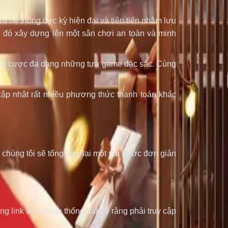
u hệ thống cực kỳ hiện đại và tiên tiến nhằm lưu
ừ đó xây dựng lên một sân chơi an toàn và minh
cá cược đa dạng những tựa game đặc sắc. Cùng
ập nhật rất nhiều phương thức thanh toán khác
 chúng tôi sẽ tổng hợp lại một vài bước đơn giản
g link dẫn chính thống. Lưu ý rằng phải truy cập