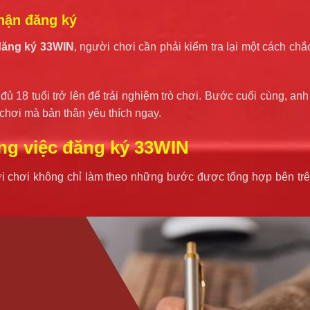
hận đăng ký
ăng ký 33WIN
, người chơi cần phải kiểm tra lại một cách chắ
ủ 18 tuổi trở lên để trải nghiệm trò chơi. Bước cuối cùng, a
chơi mà bản thân yêu thích ngay.
ng việc đăng ký 33WIN
người chơi không chỉ làm theo những bước được tổng hợp bên t