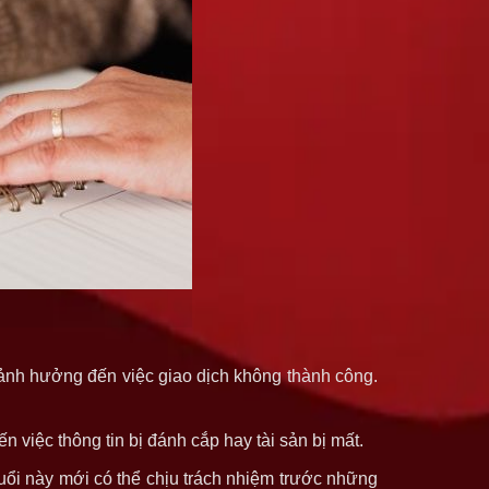
 ảnh hưởng đến việc giao dịch không thành công.
 việc thông tin bị đánh cắp hay tài sản bị mất.
tuổi này mới có thể chịu trách nhiệm trước những