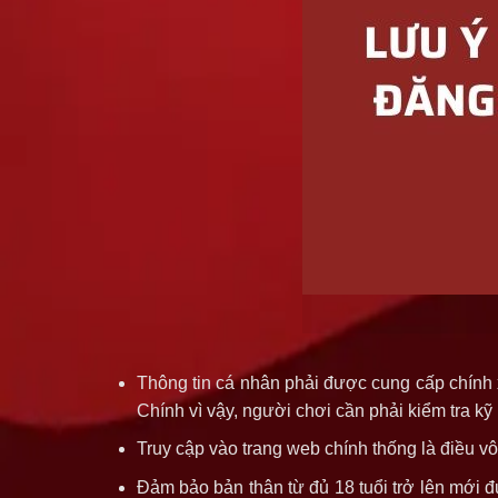
Thông tin cá nhân phải được cung cấp chính 
Chính vì vậy, người chơi cần phải kiểm tra kỹ 
Truy cập vào trang web chính thống là điều vô
Đảm bảo bản thân từ đủ 18 tuổi trở lên mới đ