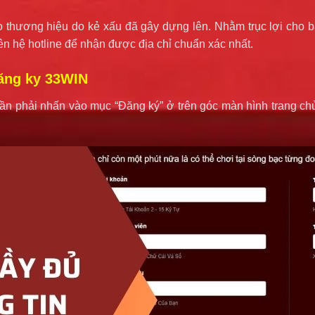
o thương hiệu do kẻ xấu đã gây dựng lên. Nhằm trục lợi cho 
iên hệ hotline để nhận được địa chỉ chuẩn xác nhất.
đăng ky 33WIN
 cần phải nhấn vào mục “Đăng ký” ở trên góc màn hình trang c