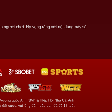
ho người chơi. Hy vọng rằng với nội dung này sẽ
 Vương quốc Anh (BVI) & HIệp Hội Nhà Cái Anh
ặt cược, vui lòng đảm bảo bạn đã đủ 18 tuổi.