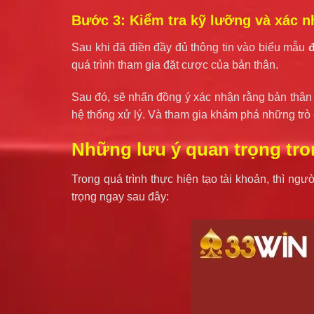
Bước 3: Kiểm tra kỹ lưỡng và xác n
Sau khi đã điền đầy đủ thông tin vào biểu mẫu
đ
quá trình tham gia đặt cược của bản thân.
Sau đó, sẽ nhấn đồng ý xác nhận rằng bản thân đ
hệ thống xử lý. Và tham gia khám phá những trò 
Những lưu ý quan trọng tro
Trong quá trình thực hiện tạo tài khoản, thì 
trọng ngay sau đây: