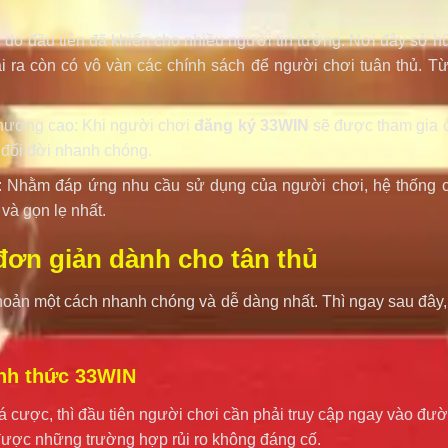
 do đầu tiên đã khiến cho nhiều người tin tưởng. Nơi đây sở hữ
i ra còn có vô vàn các chính sách để người chơi tuân thủ. T
thưởng cao: Khi người chơi
đăng ký 33WIN
sẽ được tham gia 
 đổi đời nhanh chóng.
: Nhằm đáp ứng nhu cầu sử dụng của người chơi, hệ thống c
và gọn lẹ nhất.
ơn giản dành cho tân thủ
khoản một cách nhanh chóng và dễ dàng nhất. Thì ngay sau đây,
ính thức 33WIN
 cược, thì đầu tiên người chơi cần phải truy cập ngay vào đườn
được những trường hợp rủi ro không đáng cố.