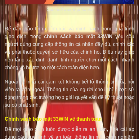
Cam kết bảo mật tối ưu
Để đảm bảo tính chính xác và minh bạch trong quá trình
giao dịch, trong
chính sách bảo mật 33WIN
yêu cầu
người dùng cung cấp thông tin cá nhân đầy đủ, chính xác
và phải thuộc quyền sở hữu của chính họ. Điều này giúp
nền tảng xác định danh tính người chơi một cách nhanh
chóng và hỗ trợ họ một cách toàn diện hơn.
Ngoài ra, nhà cái cam kết không tiết lộ thông tin của hội
viên ra bên ngoài. Thông tin của người chơi chỉ được sử
dụng trong các trường hợp giải quyết vấn đề kỹ thuật hoặc
sự cố phát sinh.
Chính sách bảo mật 33WIN về thanh toán
Để mọi giao dịch luôn được diễn ra an toàn, nhà cái áp
dụng các quy định về an toàn thông tin một cách nghiêm