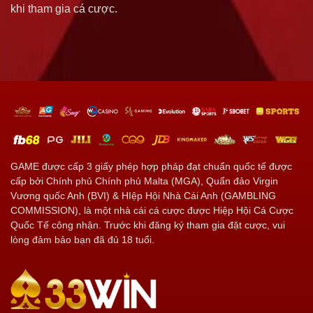
khi tham gia cá cược.
GAME được cấp 3 giấy phép hợp pháp đạt chuẩn quốc tế được
cấp bởi Chính phủ Chính phủ Malta (MGA), Quẩn đảo Virgin
Vương quốc Anh (BVI) & HIệp Hội Nhà Cái Anh (GAMBLING
COMMISSION), là một nhà cái cá cược được Hiệp Hội Cá Cược
Quốc Tế công nhận. Trước khi đăng ký tham gia đặt cược, vui
lòng đảm bảo bạn đã đủ 18 tuổi.