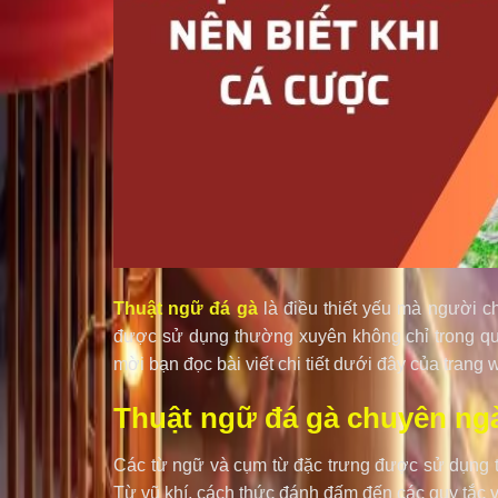
Thuật ngữ đá gà
là điều thiết yếu mà người c
được sử dụng thường xuyên không chỉ trong quá 
mời bạn đọc bài viết chi tiết dưới đây của trang 
Thuật ngữ đá gà chuyên ng
Các từ ngữ và cụm từ đặc trưng được sử dụng t
Từ vũ khí, cách thức đánh đấm đến các quy tắc v