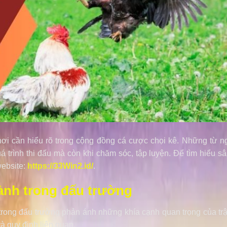
hơi cần hiểu rõ trong cộng đồng cá cược chọi kê. Những từ 
trình thi đấu mà còn khi chăm sóc, tập luyện. Để tìm hiểu s
website:
https://33Win2.id/
.
ành trong đấu trường
rong đấu trường phản ánh những khía cạnh quan trọng của tr
à quy định liên quan.