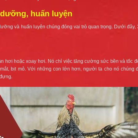
 dưỡng, huấn luyện
i dưỡng và huấn luyện chúng đóng vai trò quan trọng. Dưới đây
n hơi hoặc xoay hơi. Nó chỉ việc tăng cường sức bền và tốc 
 mắt, bịt mỏ. Với những con lớn hơn, người ta cho nó chúng 
 đựng.