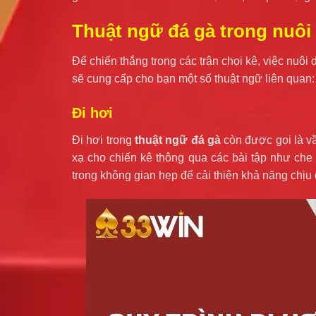
Thuật ngữ đá gà trong nuôi
Để chiến thắng trong các trận chọi kê, việc nuô
sẽ cung cấp cho bạn một số thuật ngữ liên quan:
Đi hơi
Đi hơi trong
thuật ngữ đá gà
còn được gọi là vầ
xạ cho chiến kê thông qua các bài tập như che
trong không gian hẹp để cải thiện khả năng chịu