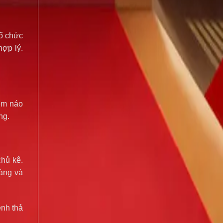
tổ chức
hợp lý.
êm náo
ng.
chủ kê.
gàng và
ệnh thả