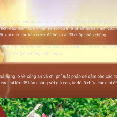
n, chịu trách nhiệm quan sát và công bố.
Thuật ngữ đá gà
chỉ
 tích đặc điểm của chiến kê rồi đưa ra phán đoán chính xác 
ốt, ghi nhớ các kèo cược đã hô và ai đã chấp nhận chúng.
ợ việc ghi nhớ và đặt cược chính xác. Biện sẽ ghi lại tỷ số, t
 được hưởng hoa hồng khác nhau.
hả năng lo về công an và chi phí luật pháp để đảm bảo các t
ác trại lớn để bán chúng với giá cao, từ đó tổ chức các giải đ