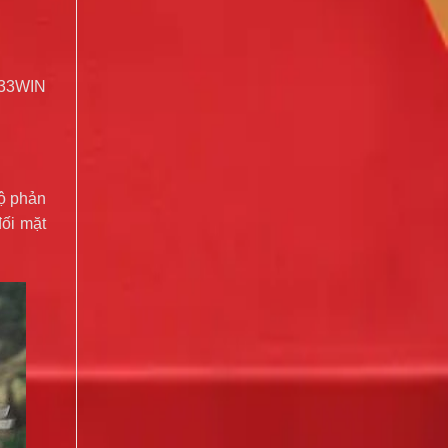
, 33WIN
độ phản
đối mặt