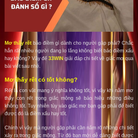
Mơ thấy rết
báo điềm gì dành cho người gặp phải? Chắc
hẳn rất nhiều người đang lo lắng không biết báo điềm xấu
hay không? Vậy để
33WIN
giải đáp chi tiết về giấc mơ qua
bài viết sau nhé.
Mơ thấy rết có tốt không?
Rết là con vật mang ý nghĩa không tốt, vì vậy khi nằm mơ
thấy con rết trong giấc mộng sẽ báo hiệu những điều
không tốt. Tuy nhiên tùy vào giấc mơ bạn gặp phải để biết
được đó là điềm xấu hay tốt.
Chính vì vậy mà người gặp phải cần nắm rõ những chi tiết
xảy ra trong giấc mộng. Từ đó bạn mới dễ dàng biết được