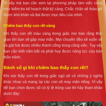
Vì vậy mà bạn cần xem lại phương pháp làm việc cũng
như kiểm tra kế hoạch thật kỹ càng. Chắc chắn sẽ tháo gỡ
được khó khăn và đạt được mục tiêu của mình.
Chiêm bao thấy con rết vàng
Khi thấy con rết màu vàng trong giấc mơ báo rằng thời
gian tới bạn sẽ gặp may mắn. Mọi chuyện đều sẽ suôn sẻ
và gặt hái được nhiều thành công trong công việc. Tuy vậy
bạn cần biết nắm bắt và phát huy được năng lực của bản
thân mình.
Đánh số gì khi chiêm bao thấy con rết?
Khi mơ thấy con rết trong giấc ngủ sẽ có những ý nghĩa
khác nhau và mang lại các con số may mắn riêng. Vì vậy
để bạn chọn được số có tỷ lệ trúng cao thì hãy tham khảo
dưới đây: