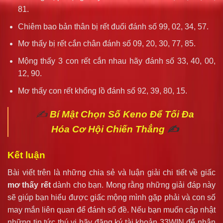
81.
Chiêm bao bản thân bị rết đuổi đánh số 99, 02, 34, 57.
Mơ thấy bị rết cắn chân đánh số 09, 20, 30, 77, 85.
Mộng thấy 3 con rết cắn nhau hãy đánh số 33, 40, 00,
12, 90.
Mơ thấy con rết khổng lồ đánh số 92, 39, 80, 15.
✍️
Bí Mật Chọn Số Keno Để Tối Đa
Hóa Cơ Hội Chiến Thắng
✍️
Kết luận
Bài viết trên là những chia sẻ và luận giải chi tiết về giấc
mơ thấy rết
dành cho bạn. Mong rằng những giải đáp này
sẽ giúp bạn hiểu được giấc mộng mình gặp phải và con số
may mắn liên quan để đánh số đề. Nếu bạn muốn cập nhật
những tin tức thú vị hãy đăng ký tài khoản 33WIN để nhận