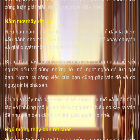
cùng luận giải giấc mộng này dưới đây nhé.
Nằm mơ thấy rết đỏ
Nếu bạn nằm ngủ mơ thấy con rết màu đỏ thì đây là điềm
xấu dành cho bạn. Tuy nhiên bạn vẫn có thể xoay chuyển
và giải quyết những khó khăn này.
Điềm báo này báo cho bạn rằng bạn đang quan hệ với
người đểu và dùng những lời nói ngọt ngào để lừa gạt
bạn. Ngoài ra công việc của bạn cũng gặp vấn đề và có
nguy cơ bị phá sản.
Chính vì vậy mà bạn cần có kế hoạch cụ thể và luôn tỉnh
táo với những mối quan hệ xung quanh. Nếu có xảy ra vấn
đề như trên bạn cần bình tĩnh giải quyết nó nhé.
Ngủ mộng thấy con rết chết
Ngủ
mơ thấy rết
chết là giấc mộng mang ý nghĩa xui rủi