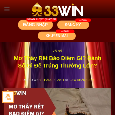
Skip
to
content
ĐĂNG NHẬP
ĐĂNG KÝ
KHUYẾN MÃI
XỔ SỐ
Mơ Thấy Rết Báo Điềm Gì? Đánh
Số Gì Để Trúng Thưởng Lớn?
POSTED ON
6 THÁNG 8, 2024
BY
CEO KHÁNH SKY
06
Th8