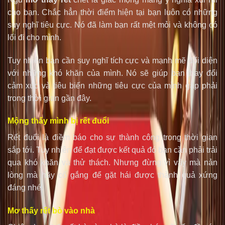
cho bạn. Chắc hẳn thời điểm hiện tại bạn luôn có những
suy nghĩ tiêu cực. Nó đã làm bạn rất mệt mỏi và không có
lối đi cho mình.
Tuy nhiên bạn cần suy nghĩ tích cực và mạnh mẽ đối diện
với những khó khăn của mình. Nó sẽ giúp bạn thay đổi
cảm xúc và tiêu biến những tiêu cực của mình gặp phải
trong thời gian gần đây.
Mộng thấy mình bị rết đuổi
Rết đuổi là điềm báo cho sự thành công trong thời gian
sắp tới. Tuy nhiên để đạt được kết quả đó bạn cần phải trải
qua khó khăn và thử thách. Nhưng đừng vì vậy mà nản
lòng mà hãy cố gắng để gặt hái được thành quả xứng
đáng nhé.
Mơ thấy rết bò vào nhà