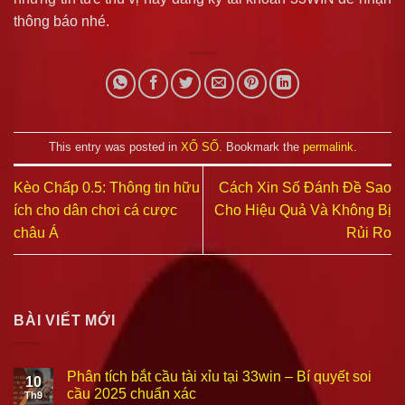
thông báo nhé.
This entry was posted in
XỔ SỐ
. Bookmark the
permalink
.
Kèo Chấp 0.5: Thông tin hữu
Cách Xin Số Đánh Đề Sao
ích cho dân chơi cá cược
Cho Hiệu Quả Và Không Bị
châu Á
Rủi Ro
BÀI VIẾT MỚI
Phân tích bắt cầu tài xỉu tại 33win – Bí quyết soi
10
cầu 2025 chuẩn xác
Th9