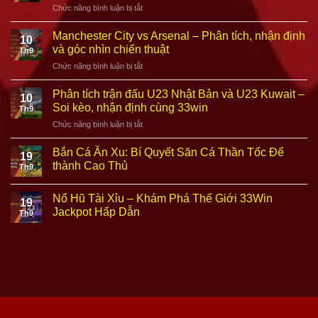
ở
Chức năng bình luận bị tắt
Phân
tích
Manchester City vs Arsenal – Phân tích, nhận định
10
bắt
và góc nhìn chiến thuật
Th9
cầu
ở
Chức năng bình luận bị tắt
tài
Manchester
xỉu
City
tại
Phân tích trận đấu U23 Nhật Bản và U23 Kuwait –
10
vs
33win
Soi kèo, nhận định cùng 33win
Th9
Arsenal
–
ở
Chức năng bình luận bị tắt
–
Bí
Phân
Phân
quyết
tích
tích,
Bắn Cá Ăn Xu: Bí Quyết Săn Cá Thần Tốc Để
soi
19
trận
nhận
thành Cao Thủ
cầu
Th9
đấu
định
2025
U23
và
chuẩn
Nhật
Nổ Hũ Tài Xỉu – Khám Phá Thế Giới 33Win
góc
xác
19
Bản
Jackpot Hấp Dẫn
nhìn
Th9
và
chiến
U23
thuật
Kuwait
–
Soi
kèo,
nhận
định
cùng