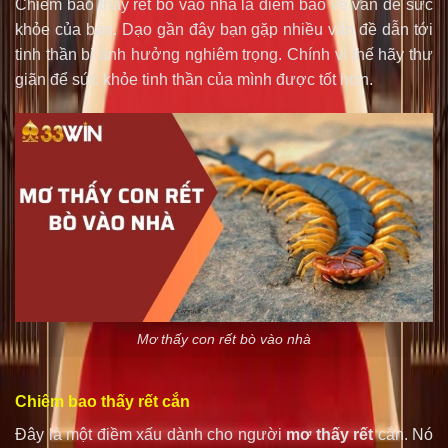
Chiêm bao thấy rết bò vào nhà là điềm báo về vấn đề sức
khỏe của bạn. Dạo gần đây bạn gặp nhiều vấn đề dẫn tới
tinh thần bị ảnh hưởng nghiêm trọng. Chính vì thế hãy thư
giãn để sức khỏe tinh thần của mình được tốt hơn.
Mơ thấy con rết bò vào nhà
Chiêm bao thấy rết cắn
Đây là một điềm xấu dành cho người
mơ thấy rết
cắn. Nó