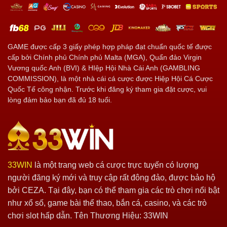
33win
GAME được cấp 3 giấy phép hợp pháp đạt chuẩn quốc tế được
cấp bởi Chính phủ Chính phủ Malta (MGA), Quẩn đảo Virgin
Vương quốc Anh (BVI) & HIệp Hội Nhà Cái Anh (GAMBLING
COMMISSION), là một nhà cái cá cược được Hiệp Hội Cá Cược
Quốc Tế công nhận. Trước khi đăng ký tham gia đặt cược, vui
lòng đảm bảo bạn đã đủ 18 tuổi.
33WIN
là một trang web cá cược trực tuyến có lượng
người đăng ký mới và truy cập rất đông đảo, được bảo hộ
bởi CEZA. Tại đây, bạn có thể tham gia các trò chơi nổi bật
như xổ số, game bài thể thao, bắn cá, casino, và các trò
chơi slot hấp dẫn. Tên Thương Hiệu: 33WIN