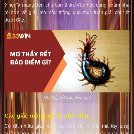
ý nghĩa mang đến cho bạn thân. Vậy hãy cùng khám phá
rõ hơn về giấc mơ này thông qua mục luận giải chi tiết
dưới đây.
Mơ thấy rết báo điềm gì?
Các giấc mộng về rết phổ biến
Có rất nhiều giấc mơ thấy con rết, vì thế mà tùy từng
trường hợp nó sẽ mang tới những ý nghĩa khác nhau. Hãy