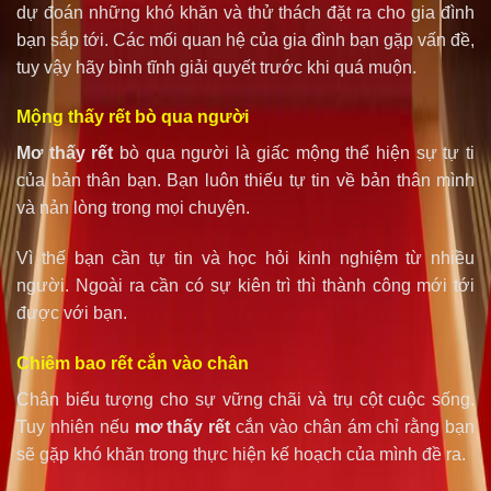
dự đoán những khó khăn và thử thách đặt ra cho gia đình
bạn sắp tới. Các mối quan hệ của gia đình bạn gặp vấn đề,
tuy vậy hãy bình tĩnh giải quyết trước khi quá muộn.
Mộng thấy rết bò qua người
Mơ thấy rết
bò qua người là giấc mộng thể hiện sự tự ti
của bản thân bạn. Bạn luôn thiếu tự tin về bản thân mình
và nản lòng trong mọi chuyện.
Vì thế bạn cần tự tin và học hỏi kinh nghiệm từ nhiều
người. Ngoài ra cần có sự kiên trì thì thành công mới tới
được với bạn.
Chiêm bao rết cắn vào chân
Chân biểu tượng cho sự vững chãi và trụ cột cuộc sống.
Tuy nhiên nếu
mơ thấy rết
cắn vào chân ám chỉ rằng bạn
sẽ gặp khó khăn trong thực hiện kế hoạch của mình đề ra.